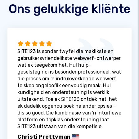
Ons gelukkige kliënte
SITE123 is sonder twyfel die maklikste en
gebruikersvriendelikste webwerf-ontwerper
wat ek teëgekom het. Hul hulp-
geselstegnici is besonder professioneel, wat
die proses om 'n indrukwekkende webwerf
te skep ongelooflik eenvoudig maak. Hul
kundigheid en ondersteuning is werklik
uitstekend. Toe ek SITE123 ontdek het, het
ek dadelik opgehou soek na ander opsies –
dis so goed. Die kombinasie van 'n intuïtiewe
platform en topklas ondersteuning laat
SITE123 uitstaan ​​van die kompetisie.
Christi Prettyman