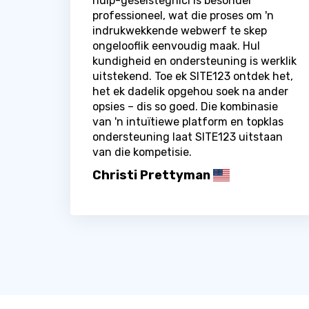
hulp-geselstegnici is besonder
professioneel, wat die proses om 'n
indrukwekkende webwerf te skep
ongelooflik eenvoudig maak. Hul
kundigheid en ondersteuning is werklik
uitstekend. Toe ek SITE123 ontdek het,
het ek dadelik opgehou soek na ander
opsies – dis so goed. Die kombinasie
van 'n intuïtiewe platform en topklas
ondersteuning laat SITE123 uitstaan ​​
van die kompetisie.
Christi Prettyman