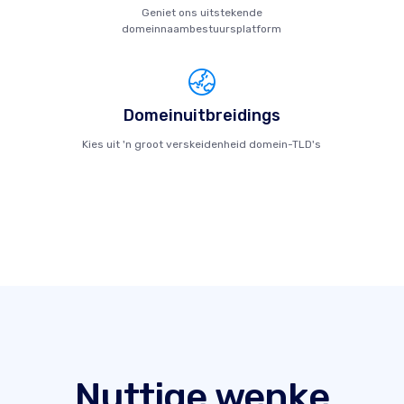
Geniet ons uitstekende
domeinnaambestuursplatform
Domeinuitbreidings
Kies uit 'n groot verskeidenheid domein-TLD's
Nuttige wenke