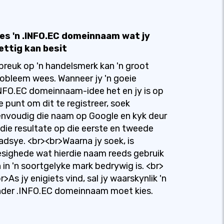
ies 'n .INFO.EC domeinnaam wat jy
ettig kan besit
breuk op 'n handelsmerk kan 'n groot
obleem wees. Wanneer jy 'n goeie
NFO.EC domeinnaam-idee het en jy is op
e punt om dit te registreer, soek
nvoudig die naam op Google en kyk deur
 die resultate op die eerste en tweede
adsye. <br><br>Waarna jy soek, is
sighede wat hierdie naam reeds gebruik
 in 'n soortgelyke mark bedrywig is. <br>
r>As jy enigiets vind, sal jy waarskynlik 'n
der .INFO.EC domeinnaam moet kies.