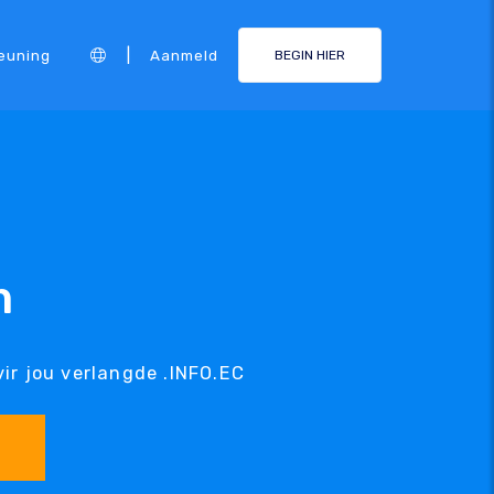
|
euning
Aanmeld
BEGIN HIER
m
ir jou verlangde .INFO.EC