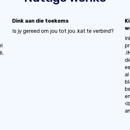
Dink aan die toekoms
K
w
Is jy gereed om jou tot jou .kat te verbind?
In
el
pr
ê,
.I
di
ee
al
bl
be
en
<b
an