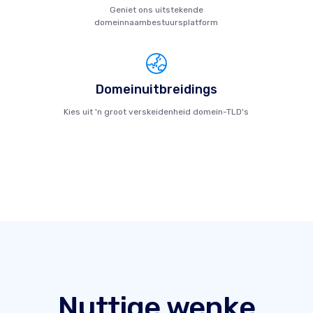
Geniet ons uitstekende
domeinnaambestuursplatform
Domeinuitbreidings
Kies uit 'n groot verskeidenheid domein-TLD's
Nuttige wenke