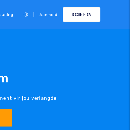
|
euning
Aanmeld
BEGIN HIER
am
ment vir jou verlangde