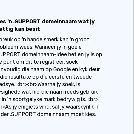
ies 'n .SUPPORT domeinnaam wat jy
ettig kan besit
breuk op 'n handelsmerk kan 'n groot
obleem wees. Wanneer jy 'n goeie
UPPORT domeinnaam-idee het en jy is op
e punt om dit te registreer, soek
nvoudig die naam op Google en kyk deur
 die resultate op die eerste en tweede
adsye. <br><br>Waarna jy soek, is
sighede wat hierdie naam reeds gebruik
 in 'n soortgelyke mark bedrywig is. <br>
r>As jy enigiets vind, sal jy waarskynlik 'n
nder .SUPPORT domeinnaam moet kies.