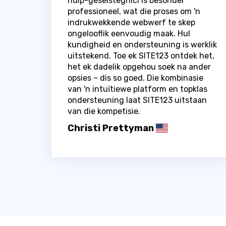
hulp-geselstegnici is besonder
professioneel, wat die proses om 'n
indrukwekkende webwerf te skep
ongelooflik eenvoudig maak. Hul
kundigheid en ondersteuning is werklik
uitstekend. Toe ek SITE123 ontdek het,
het ek dadelik opgehou soek na ander
opsies – dis so goed. Die kombinasie
van 'n intuïtiewe platform en topklas
ondersteuning laat SITE123 uitstaan ​​
van die kompetisie.
Christi Prettyman