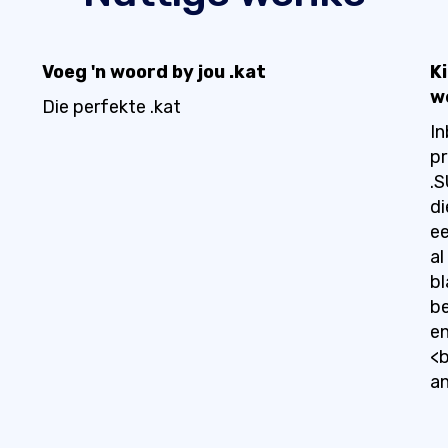
Voeg 'n woord by jou .kat
K
w
Die perfekte .kat
In
pr
.S
di
ee
al
bl
be
en
<b
a