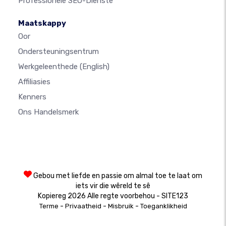
Professionele SEO-Dienste
Maatskappy
Oor
Ondersteuningsentrum
Werkgeleenthede
(English)
Affiliasies
Kenners
Ons Handelsmerk
Gebou met liefde en passie om almal toe te laat om
iets vir die wêreld te sê
Kopiereg 2026 Alle regte voorbehou - SITE123
-
-
-
Terme
Privaatheid
Misbruik
Toeganklikheid