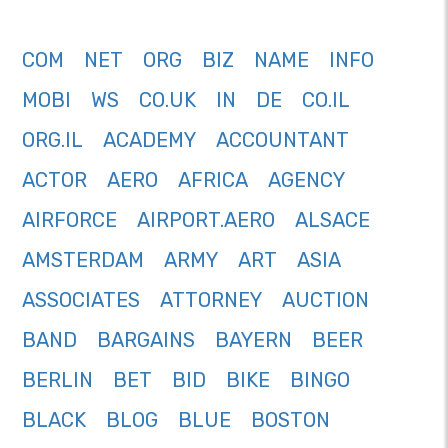
COM
NET
ORG
BIZ
NAME
INFO
MOBI
WS
CO.UK
IN
DE
CO.IL
ORG.IL
ACADEMY
ACCOUNTANT
ACTOR
AERO
AFRICA
AGENCY
AIRFORCE
AIRPORT.AERO
ALSACE
AMSTERDAM
ARMY
ART
ASIA
ASSOCIATES
ATTORNEY
AUCTION
BAND
BARGAINS
BAYERN
BEER
BERLIN
BET
BID
BIKE
BINGO
BLACK
BLOG
BLUE
BOSTON