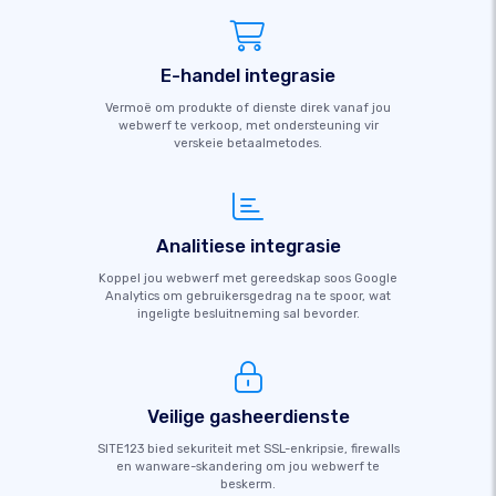
E-handel integrasie
Vermoë om produkte of dienste direk vanaf jou
webwerf te verkoop, met ondersteuning vir
verskeie betaalmetodes.
Analitiese integrasie
Koppel jou webwerf met gereedskap soos Google
Analytics om gebruikersgedrag na te spoor, wat
ingeligte besluitneming sal bevorder.
Veilige gasheerdienste
SITE123 bied sekuriteit met SSL-enkripsie, firewalls
en wanware-skandering om jou webwerf te
beskerm.