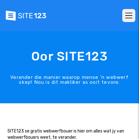
Oor SITE123
Verander die manier waarop mense 'n webwerf
skep! Nou is dit makliker as ooit tevore.
SITE123 se gratis webwerfbouer is hier om alles wat jy van
webwerfbouers weet, te verander.