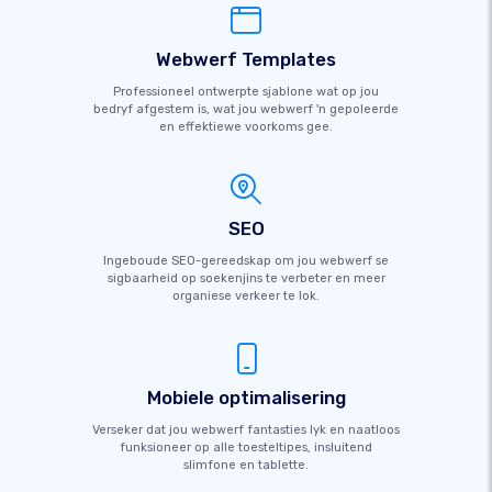
Webwerf Templates
Professioneel ontwerpte sjablone wat op jou
bedryf afgestem is, wat jou webwerf 'n gepoleerde
en effektiewe voorkoms gee.
SEO
Ingeboude SEO-gereedskap om jou webwerf se
sigbaarheid op soekenjins te verbeter en meer
organiese verkeer te lok.
Mobiele optimalisering
Verseker dat jou webwerf fantasties lyk en naatloos
funksioneer op alle toesteltipes, insluitend
slimfone en tablette.