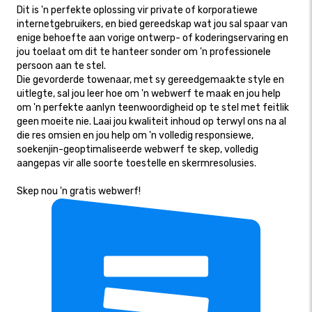
Dit is 'n perfekte oplossing vir private of korporatiewe
internetgebruikers, en bied gereedskap wat jou sal spaar van
enige behoefte aan vorige ontwerp- of koderingservaring en
jou toelaat om dit te hanteer sonder om 'n professionele
persoon aan te stel.
Die gevorderde towenaar, met sy gereedgemaakte style en
uitlegte, sal jou leer hoe om 'n webwerf te maak en jou help
om 'n perfekte aanlyn teenwoordigheid op te stel met feitlik
geen moeite nie. Laai jou kwaliteit inhoud op terwyl ons na al
die res omsien en jou help om 'n volledig responsiewe,
soekenjin-geoptimaliseerde webwerf te skep, volledig
aangepas vir alle soorte toestelle en skermresolusies.
Skep nou 'n gratis webwerf!