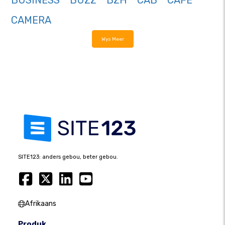
BUSINESS
BUZZ
BZH
CAB
CAFE
CAMERA
Wys Meer
SITE123: anders gebou, beter gebou.
Afrikaans
Produk