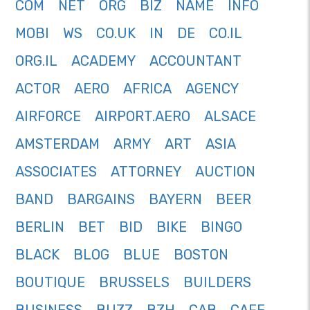
COM
NET
ORG
BIZ
NAME
INFO
MOBI
WS
CO.UK
IN
DE
CO.IL
ORG.IL
ACADEMY
ACCOUNTANT
ACTOR
AERO
AFRICA
AGENCY
AIRFORCE
AIRPORT.AERO
ALSACE
AMSTERDAM
ARMY
ART
ASIA
ASSOCIATES
ATTORNEY
AUCTION
BAND
BARGAINS
BAYERN
BEER
BERLIN
BET
BID
BIKE
BINGO
BLACK
BLOG
BLUE
BOSTON
BOUTIQUE
BRUSSELS
BUILDERS