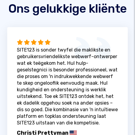
Ons gelukkige kliënte
SITE123 is sonder twyfel die maklikste en
gebruikersvriendelikste webwerf-ontwerper
wat ek teëgekom het. Hul hulp-
geselstegnici is besonder professioneel, wat
die proses om 'n indrukwekkende webwerf
te skep ongelooflik eenvoudig maak. Hul
kundigheid en ondersteuning is werklik
uitstekend. Toe ek SITE123 ontdek het, het
ek dadelik opgehou soek na ander opsies –
dis so goed. Die kombinasie van 'n intuïtiewe
platform en topklas ondersteuning laat
SITE123 uitstaan ​​van die kompetisie.
Christi Prettyman