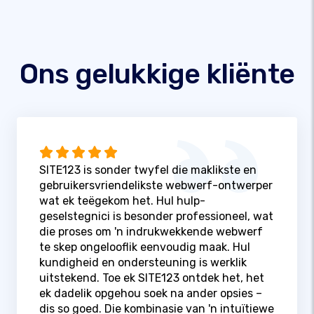
Ons gelukkige kliënte
SITE123 is sonder twyfel die maklikste en
gebruikersvriendelikste webwerf-ontwerper
wat ek teëgekom het. Hul hulp-
geselstegnici is besonder professioneel, wat
die proses om 'n indrukwekkende webwerf
te skep ongelooflik eenvoudig maak. Hul
kundigheid en ondersteuning is werklik
uitstekend. Toe ek SITE123 ontdek het, het
ek dadelik opgehou soek na ander opsies –
dis so goed. Die kombinasie van 'n intuïtiewe