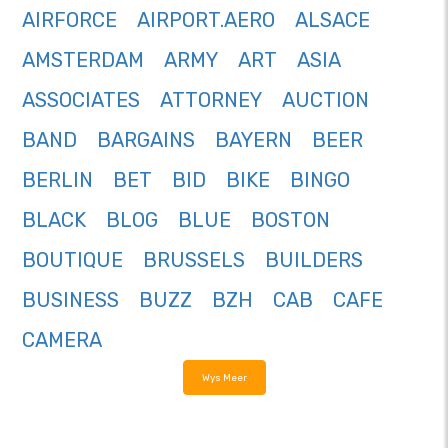
AIRFORCE
AIRPORT.AERO
ALSACE
AMSTERDAM
ARMY
ART
ASIA
ASSOCIATES
ATTORNEY
AUCTION
BAND
BARGAINS
BAYERN
BEER
BERLIN
BET
BID
BIKE
BINGO
BLACK
BLOG
BLUE
BOSTON
BOUTIQUE
BRUSSELS
BUILDERS
BUSINESS
BUZZ
BZH
CAB
CAFE
CAMERA
Wys Meer