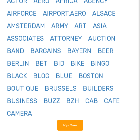
ACTOR
AERO
AFRICA
AGENCY
AIRFORCE
AIRPORT.AERO
ALSACE
AMSTERDAM
ARMY
ART
ASIA
ASSOCIATES
ATTORNEY
AUCTION
BAND
BARGAINS
BAYERN
BEER
BERLIN
BET
BID
BIKE
BINGO
BLACK
BLOG
BLUE
BOSTON
BOUTIQUE
BRUSSELS
BUILDERS
BUSINESS
BUZZ
BZH
CAB
CAFE
CAMERA
Wys Meer