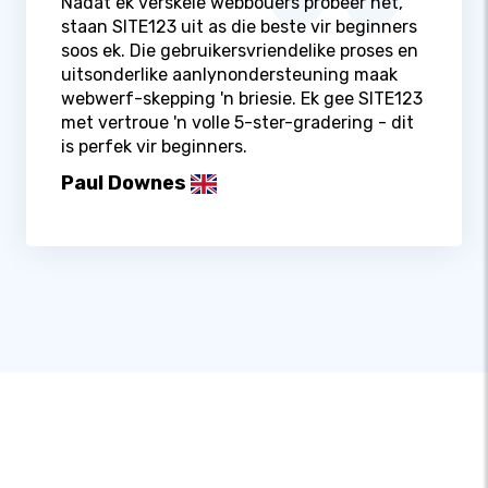
Nadat ek verskeie webbouers probeer het,
staan ​​SITE123 uit as die beste vir beginners
soos ek. Die gebruikersvriendelike proses en
uitsonderlike aanlynondersteuning maak
webwerf-skepping 'n briesie. Ek gee SITE123
met vertroue 'n volle 5-ster-gradering - dit
is perfek vir beginners.
Paul Downes