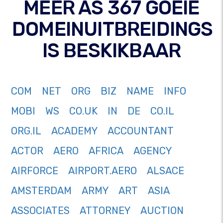
MEER AS 367 GOEIE
DOMEINUITBREIDINGS
IS BESKIKBAAR
COM
NET
ORG
BIZ
NAME
INFO
MOBI
WS
CO.UK
IN
DE
CO.IL
ORG.IL
ACADEMY
ACCOUNTANT
ACTOR
AERO
AFRICA
AGENCY
AIRFORCE
AIRPORT.AERO
ALSACE
AMSTERDAM
ARMY
ART
ASIA
ASSOCIATES
ATTORNEY
AUCTION