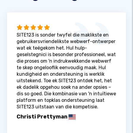
SITE123 is sonder twyfel die maklikste en
gebruikersvriendelikste webwerf-ontwerper
wat ek teëgekom het. Hul hulp-
geselstegnici is besonder professioneel, wat
die proses om 'n indrukwekkende webwerf
te skep ongelooflik eenvoudig maak. Hul
kundigheid en ondersteuning is werklik
uitstekend. Toe ek SITE123 ontdek het, het
ek dadelik opgehou soek na ander opsies –
dis so goed. Die kombinasie van 'n intuïtiewe
platform en topklas ondersteuning laat
SITE123 uitstaan ​​van die kompetisie.
Christi Prettyman