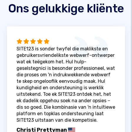
Ons gelukkige kliënte
SITE123 is sonder twyfel die maklikste en
gebruikersvriendelikste webwerf-ontwerper
wat ek teëgekom het. Hul hulp-
geselstegnici is besonder professioneel, wat
die proses om 'n indrukwekkende webwerf
te skep ongelooflik eenvoudig maak. Hul
kundigheid en ondersteuning is werklik
uitstekend. Toe ek SITE123 ontdek het, het
ek dadelik opgehou soek na ander opsies –
dis so goed. Die kombinasie van 'n intuïtiewe
platform en topklas ondersteuning laat
SITE123 uitstaan ​​van die kompetisie.
Christi Prettyman