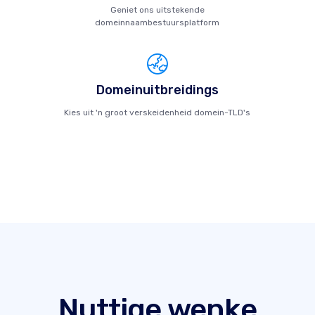
Geniet ons uitstekende
domeinnaambestuursplatform
Domeinuitbreidings
Kies uit 'n groot verskeidenheid domein-TLD's
Nuttige wenke