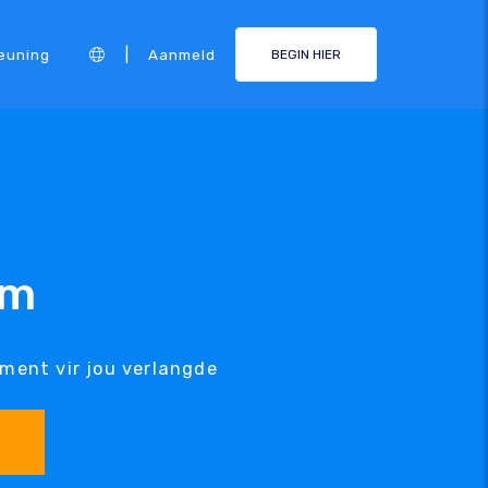
|
euning
Aanmeld
BEGIN HIER
am
ment vir jou verlangde