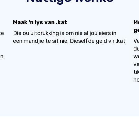
Maak 'n lys van .kat
Mo
g
te
Die ou uitdrukking is om nie al jou eiers in
een mandjie te sit nie. Dieselfde geld vir .kat
V
du
n.
we
ve
ti
no