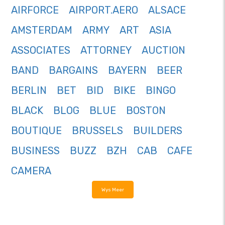
AIRFORCE
AIRPORT.AERO
ALSACE
AMSTERDAM
ARMY
ART
ASIA
ASSOCIATES
ATTORNEY
AUCTION
BAND
BARGAINS
BAYERN
BEER
BERLIN
BET
BID
BIKE
BINGO
BLACK
BLOG
BLUE
BOSTON
BOUTIQUE
BRUSSELS
BUILDERS
BUSINESS
BUZZ
BZH
CAB
CAFE
CAMERA
Wys Meer