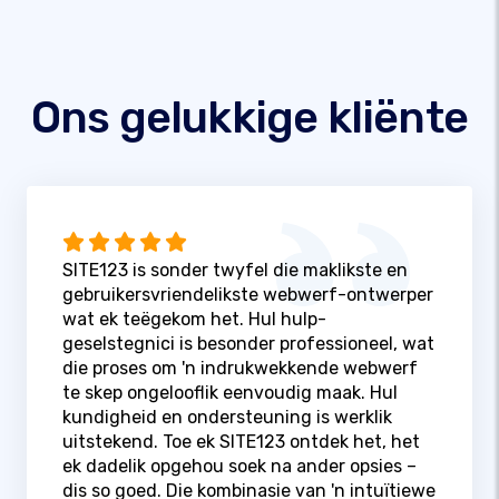
Ons gelukkige kliënte
SITE123 is sonder twyfel die maklikste en
gebruikersvriendelikste webwerf-ontwerper
wat ek teëgekom het. Hul hulp-
geselstegnici is besonder professioneel, wat
die proses om 'n indrukwekkende webwerf
te skep ongelooflik eenvoudig maak. Hul
kundigheid en ondersteuning is werklik
uitstekend. Toe ek SITE123 ontdek het, het
ek dadelik opgehou soek na ander opsies –
dis so goed. Die kombinasie van 'n intuïtiewe