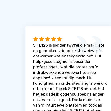
SITE123 is sonder twyfel die maklikste
en gebruikersvriendelikste webwerf-
ontwerper wat ek teëgekom het. Hul
hulp-geselstegnici is besonder
professioneel, wat die proses om 'n
indrukwekkende webwerf te skep
ongelooflik eenvoudig maak. Hul
kundigheid en ondersteuning is werklik
uitstekend. Toe ek SITE123 ontdek het,
het ek dadelik opgehou soek na ander
opsies – dis so goed. Die kombinasie
van 'n intuïtiewe platform en topklas
ondersteuning laat SITE123 uitstaan ​​