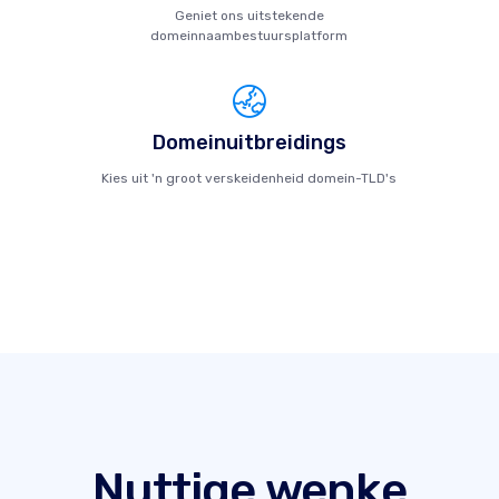
Geniet ons uitstekende
domeinnaambestuursplatform
Domeinuitbreidings
Kies uit 'n groot verskeidenheid domein-TLD's
Nuttige wenke