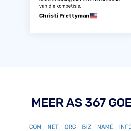
van die kompetisie.
Christi Prettyman
MEER AS 367 GOE
COM
NET
ORG
BIZ
NAME
INF