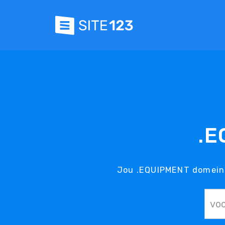
.E
Jou .EQUIPMENT domein i