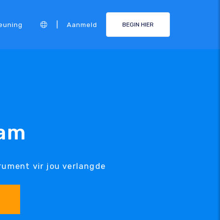
|
euning
Aanmeld
BEGIN HIER
aam
rument vir jou verlangde