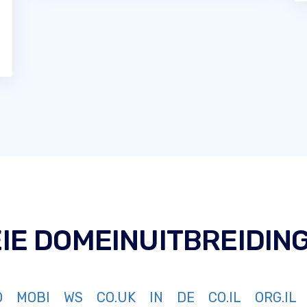
IE DOMEINUITBREIDIN
O
MOBI
WS
CO.UK
IN
DE
CO.IL
ORG.IL