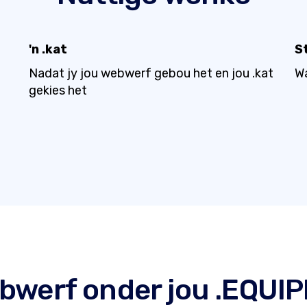
'n .kat
St
Nadat jy jou webwerf gebou het en jou .kat
Wa
gekies het
bwerf onder jou .EQU