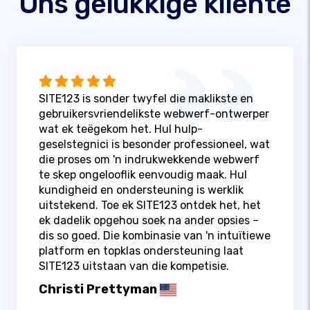
Ons gelukkige kliënte
SITE123 is sonder twyfel die maklikste en
gebruikersvriendelikste webwerf-ontwerper
wat ek teëgekom het. Hul hulp-
geselstegnici is besonder professioneel, wat
die proses om 'n indrukwekkende webwerf
te skep ongelooflik eenvoudig maak. Hul
kundigheid en ondersteuning is werklik
uitstekend. Toe ek SITE123 ontdek het, het
ek dadelik opgehou soek na ander opsies –
dis so goed. Die kombinasie van 'n intuïtiewe
platform en topklas ondersteuning laat
SITE123 uitstaan ​​van die kompetisie.
Christi Prettyman