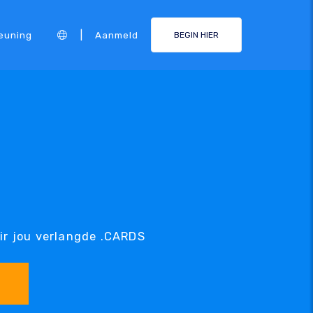
|
euning
Aanmeld
BEGIN HIER
m
ir jou verlangde .CARDS