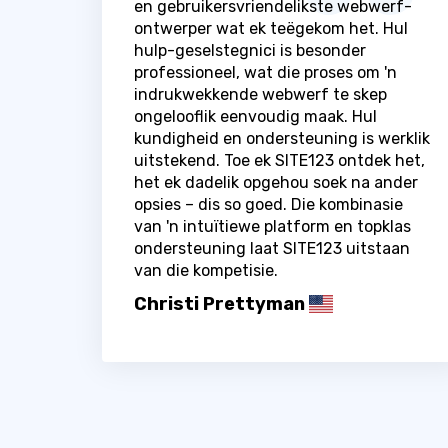
en gebruikersvriendelikste webwerf-
ontwerper wat ek teëgekom het. Hul
hulp-geselstegnici is besonder
professioneel, wat die proses om 'n
indrukwekkende webwerf te skep
ongelooflik eenvoudig maak. Hul
kundigheid en ondersteuning is werklik
uitstekend. Toe ek SITE123 ontdek het,
het ek dadelik opgehou soek na ander
opsies – dis so goed. Die kombinasie
van 'n intuïtiewe platform en topklas
ondersteuning laat SITE123 uitstaan ​​
van die kompetisie.
Christi Prettyman