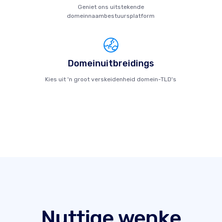
Geniet ons uitstekende
domeinnaambestuursplatform
Domeinuitbreidings
Kies uit 'n groot verskeidenheid domein-TLD's
Nuttige wenke