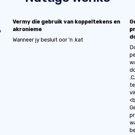
Vermy die gebruik van koppeltekens en
G
akronieme
p
?
d
Wanneer jy besluit oor 'n .kat
D
pe
w
do
.C
te
vi
<b
Ge
pr
wa
b