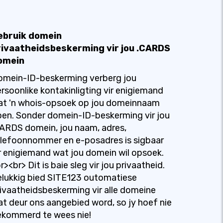
ebruik domein
rivaatheidsbeskerming vir jou .CARDS
omein
omein-ID-beskerming verberg jou
rsoonlike kontakinligting vir enigiemand
at 'n whois-opsoek op jou domeinnaam
en. Sonder domein-ID-beskerming vir jou
ARDS domein, jou naam, adres,
lefoonnommer en e-posadres is sigbaar
r enigiemand wat jou domein wil opsoek.
r><br> Dit is baie sleg vir jou privaatheid.
lukkig bied SITE123 outomatiese
ivaatheidsbeskerming vir alle domeine
t deur ons aangebied word, so jy hoef nie
ekommerd te wees nie!