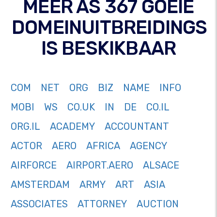
MEER AS 367 GOEIE
DOMEINUITBREIDINGS
IS BESKIKBAAR
COM
NET
ORG
BIZ
NAME
INFO
MOBI
WS
CO.UK
IN
DE
CO.IL
ORG.IL
ACADEMY
ACCOUNTANT
ACTOR
AERO
AFRICA
AGENCY
AIRFORCE
AIRPORT.AERO
ALSACE
AMSTERDAM
ARMY
ART
ASIA
ASSOCIATES
ATTORNEY
AUCTION