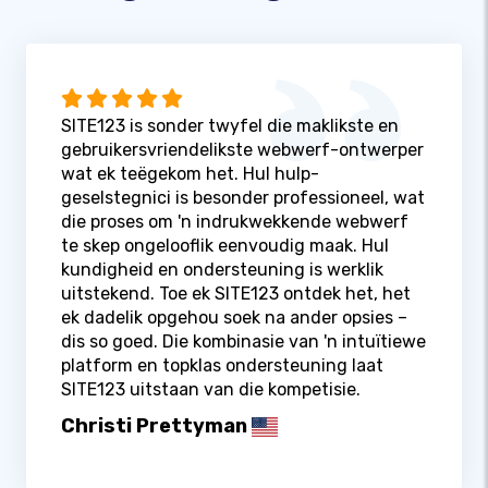
SITE123 is sonder twyfel die maklikste en
gebruikersvriendelikste webwerf-ontwerper
wat ek teëgekom het. Hul hulp-
geselstegnici is besonder professioneel, wat
die proses om 'n indrukwekkende webwerf
te skep ongelooflik eenvoudig maak. Hul
kundigheid en ondersteuning is werklik
uitstekend. Toe ek SITE123 ontdek het, het
ek dadelik opgehou soek na ander opsies –
dis so goed. Die kombinasie van 'n intuïtiewe
platform en topklas ondersteuning laat
SITE123 uitstaan ​​van die kompetisie.
Christi Prettyman