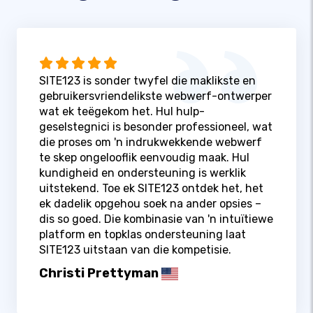
SITE123 is sonder twyfel die maklikste en
gebruikersvriendelikste webwerf-ontwerper
wat ek teëgekom het. Hul hulp-
geselstegnici is besonder professioneel, wat
die proses om 'n indrukwekkende webwerf
te skep ongelooflik eenvoudig maak. Hul
kundigheid en ondersteuning is werklik
uitstekend. Toe ek SITE123 ontdek het, het
ek dadelik opgehou soek na ander opsies –
dis so goed. Die kombinasie van 'n intuïtiewe
platform en topklas ondersteuning laat
SITE123 uitstaan ​​van die kompetisie.
Christi Prettyman