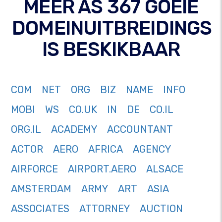
MEER AS 367 GOEIE
DOMEINUITBREIDINGS
IS BESKIKBAAR
COM
NET
ORG
BIZ
NAME
INFO
MOBI
WS
CO.UK
IN
DE
CO.IL
ORG.IL
ACADEMY
ACCOUNTANT
ACTOR
AERO
AFRICA
AGENCY
AIRFORCE
AIRPORT.AERO
ALSACE
AMSTERDAM
ARMY
ART
ASIA
ASSOCIATES
ATTORNEY
AUCTION