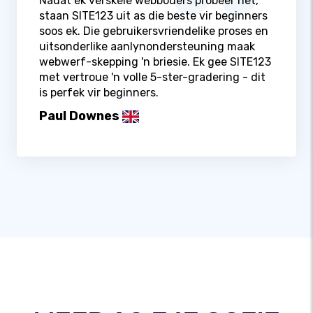
Nadat ek verskeie webbouers probeer het,
staan ​​SITE123 uit as die beste vir beginners
soos ek. Die gebruikersvriendelike proses en
uitsonderlike aanlynondersteuning maak
webwerf-skepping 'n briesie. Ek gee SITE123
met vertroue 'n volle 5-ster-gradering - dit
is perfek vir beginners.
Paul Downes