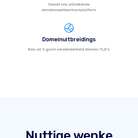
Geniet ons uitstekende
domeinnaambestuursplatform
Domeinuitbreidings
Kies uit 'n groot verskeidenheid domein-TLD's
Nuttige wenke