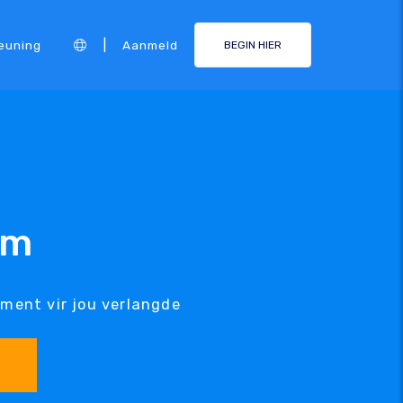
|
euning
Aanmeld
BEGIN HIER
am
ment vir jou verlangde