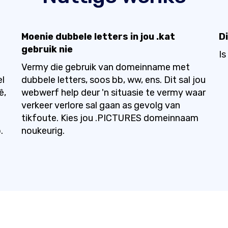
Moenie dubbele letters in jou .kat
D
gebruik nie
Is
Vermy die gebruik van domeinname met
el
dubbele letters, soos bb, ww, ens. Dit sal jou
ê,
webwerf help deur 'n situasie te vermy waar
verkeer verlore sal gaan as gevolg van
tikfoute. Kies jou .PICTURES domeinnaam
.
noukeurig.