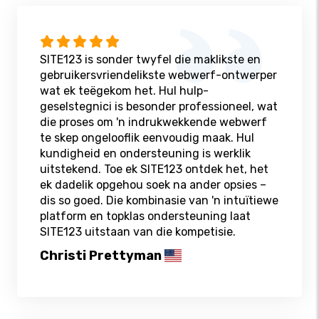
SITE123 is sonder twyfel die maklikste en
gebruikersvriendelikste webwerf-ontwerper
wat ek teëgekom het. Hul hulp-
geselstegnici is besonder professioneel, wat
die proses om 'n indrukwekkende webwerf
te skep ongelooflik eenvoudig maak. Hul
kundigheid en ondersteuning is werklik
uitstekend. Toe ek SITE123 ontdek het, het
ek dadelik opgehou soek na ander opsies –
dis so goed. Die kombinasie van 'n intuïtiewe
platform en topklas ondersteuning laat
SITE123 uitstaan ​​van die kompetisie.
Christi Prettyman