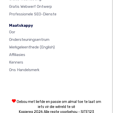
Gratis Webwerf Ontwerp
Professionele SEO-Dienste
Maatskappy
Oor
Ondersteuningsentrum
Werkgeleenthede
(English)
Affiliasies
Kenners
Ons Handelsmerk
Gebou met liefde en passie om almal toe te laat om
iets vir die wêreld te sê
Kopiereg 2026 Alle regte voorbehou - SITE123