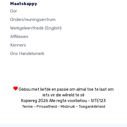
Maatskappy
Oor
Ondersteuningsentrum
Werkgeleenthede
(English)
Affiliasies
Kenners
Ons Handelsmerk
Gebou met liefde en passie om almal toe te laat om
iets vir die wêreld te sê
Kopiereg 2026 Alle regte voorbehou - SITE123
-
-
-
Terme
Privaatheid
Misbruik
Toeganklikheid