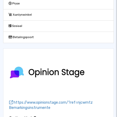
Pryse
Aanlynwinkel
Sosiaal
Betalingspoort
https://www.opinionstage.com/?ref=njcwmtz
Bemarkingsinstrumente