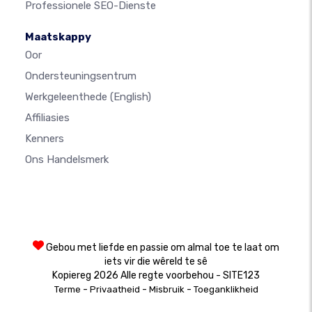
Professionele SEO-Dienste
Maatskappy
Oor
Ondersteuningsentrum
Werkgeleenthede
(English)
Affiliasies
Kenners
Ons Handelsmerk
Gebou met liefde en passie om almal toe te laat om
iets vir die wêreld te sê
Kopiereg 2026 Alle regte voorbehou - SITE123
-
-
-
Terme
Privaatheid
Misbruik
Toeganklikheid