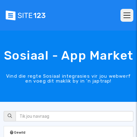
Sosiaal - App Market
Vind die regte Sosiaal integrasies vir jou webwerf
en voeg dit maklik by in 'n japtrap!
Gewild