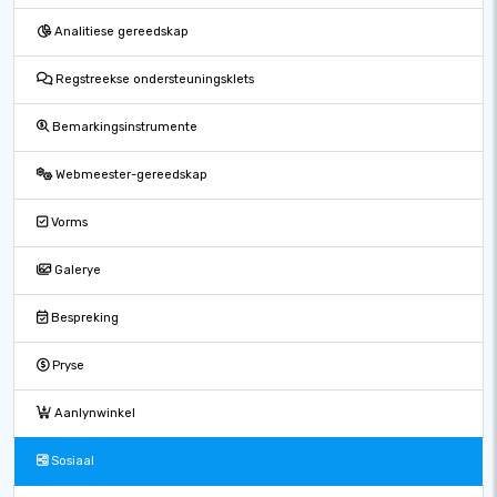
Analitiese gereedskap
Regstreekse ondersteuningsklets
Bemarkingsinstrumente
Webmeester-gereedskap
Vorms
Galerye
Bespreking
Pryse
Aanlynwinkel
Sosiaal