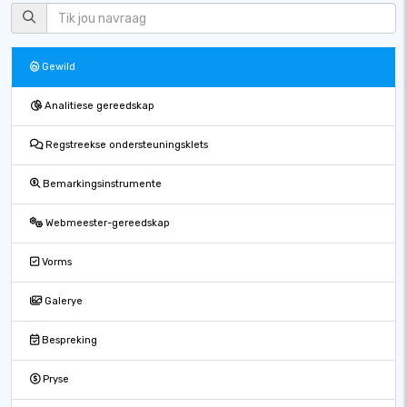
Gewild
Analitiese gereedskap
Regstreekse ondersteuningsklets
Bemarkingsinstrumente
Webmeester-gereedskap
Vorms
Galerye
Bespreking
Pryse