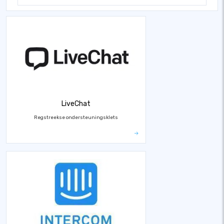
LiveChat
Regstreekse ondersteuningsklets