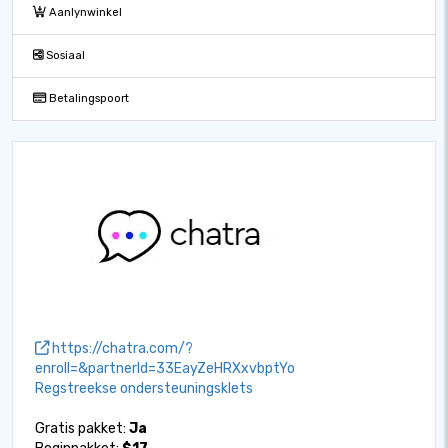
Aanlynwinkel
Sosiaal
Betalingspoort
https://chatra.com/?
enroll=&partnerId=33EayZeHRXxvbptYo
Regstreekse ondersteuningsklets
Gratis pakket:
Ja