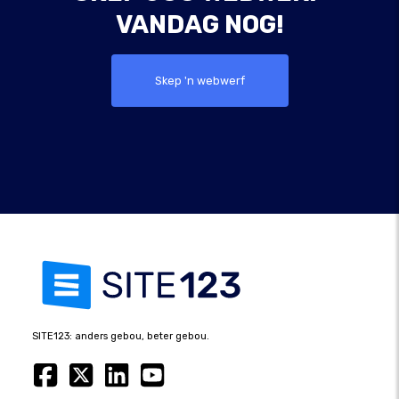
VANDAG NOG!
Skep 'n webwerf
SITE123: anders gebou, beter gebou.