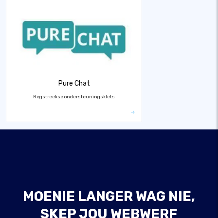
Pure Chat
Regstreekse ondersteuningsklets
MOENIE LANGER WAG NIE,
SKEP JOU WEBWERF