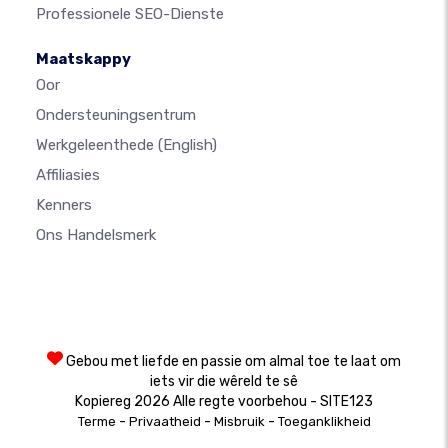
Professionele SEO-Dienste
Maatskappy
Oor
Ondersteuningsentrum
Werkgeleenthede
(English)
Affiliasies
Kenners
Ons Handelsmerk
Gebou met liefde en passie om almal toe te laat om
iets vir die wêreld te sê
Kopiereg 2026 Alle regte voorbehou - SITE123
-
-
-
Terme
Privaatheid
Misbruik
Toeganklikheid