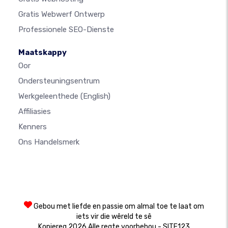
Gratis Webwerf Ontwerp
Professionele SEO-Dienste
Maatskappy
Oor
Ondersteuningsentrum
Werkgeleenthede
(English)
Affiliasies
Kenners
Ons Handelsmerk
Gebou met liefde en passie om almal toe te laat om
iets vir die wêreld te sê
Kopiereg 2026 Alle regte voorbehou - SITE123