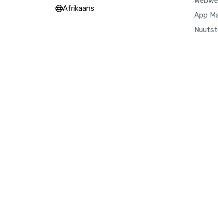
Webwer
Afrikaans
App M
Nuutst