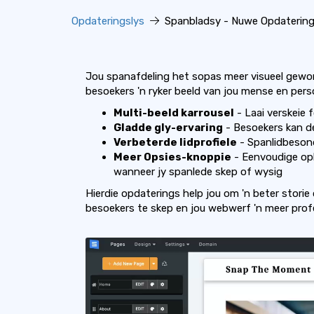
Opdateringslys
Spanbladsy - Nuwe Opdaterin
Jou spanafdeling het sopas meer visueel geword
besoekers 'n ryker beeld van jou mense en pers
Multi-beeld karrousel
- Laai verskeie f
Gladde gly-ervaring
- Besoekers kan de
Verbeterde lidprofiele
- Spanlidbesond
Meer Opsies-knoppie
- Eenvoudige opl
wanneer jy spanlede skep of wysig
Hierdie opdaterings help jou om 'n beter storie 
besoekers te skep en jou webwerf 'n meer profe