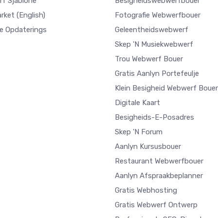
f Sjablone
Besigheidswebwerfbouer
arket
(English)
Fotografie Webwerfbouer
e Opdaterings
Geleentheidswebwerf
Skep 'n Musiekwebwerf
Trou Webwerf Bouer
Gratis Aanlyn Portefeulje
Klein Besigheid Webwerf Bouer
Digitale Kaart
Besigheids-E-Posadres
Skep 'n Forum
Aanlyn Kursusbouer
Restaurant Webwerfbouer
Aanlyn Afspraakbeplanner
Gratis Webhosting
Gratis Webwerf Ontwerp