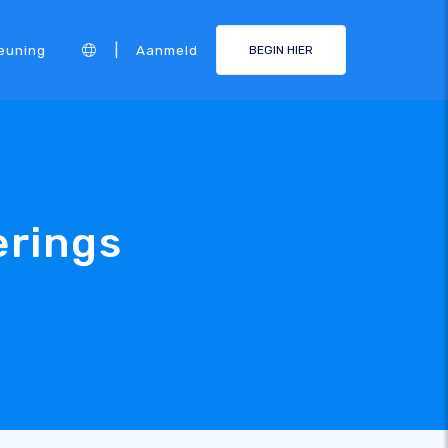
|
euning
Aanmeld
BEGIN HIER
erings