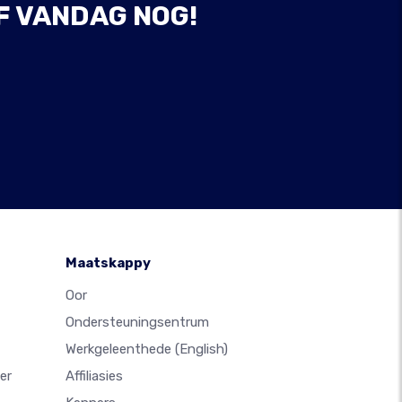
F VANDAG NOG!
Maatskappy
Oor
Ondersteuningsentrum
Werkgeleenthede
(English)
er
Affiliasies