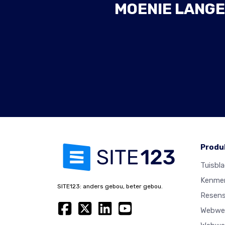
MOENIE LANGE
Produ
Tuisbl
Kenme
SITE123: anders gebou, beter gebou.
Resens
Webwer