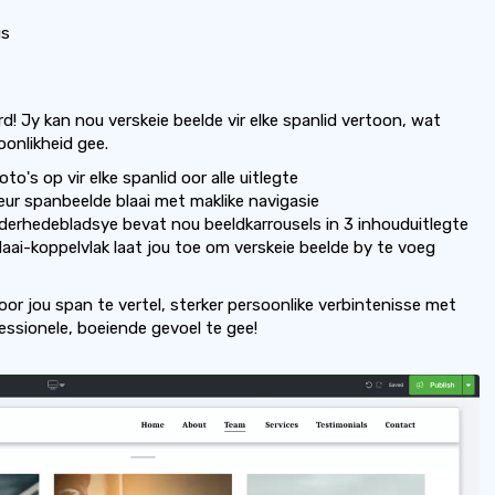
gs
! Jy kan nou verskeie beelde vir elke spanlid vertoon, wat
oonlikheid gee.
oto's op vir elke spanlid oor alle uitlegte
ur spanbeelde blaai met maklike navigasie
erhedebladsye bevat nou beeldkarrousels in 3 inhouduitlegte
aai-koppelvlak laat jou toe om verskeie beelde by te voeg
oor jou span te vertel, sterker persoonlike verbintenisse met
ssionele, boeiende gevoel te gee!