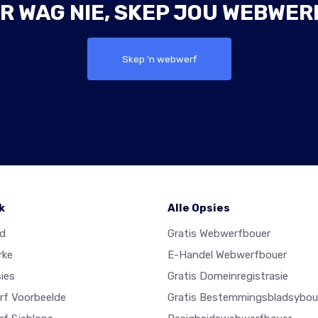
R WAG NIE, SKEP JOU WEBWER
Skep 'n webwerf
k
Alle Opsies
ad
Gratis Webwerfbouer
rke
E-Handel Webwerfbouer
ies
Gratis Domeinregistrasie
f Voorbeelde
Gratis Bestemmingsbladsybou