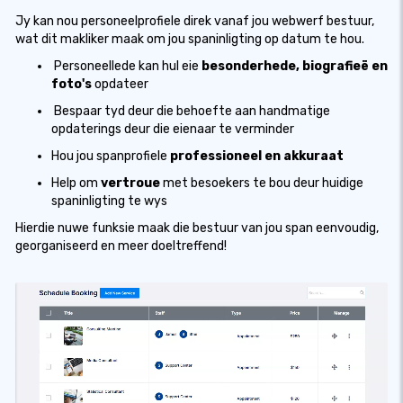
Jy kan nou personeelprofiele direk vanaf jou webwerf bestuur,
wat dit makliker maak om jou spaninligting op datum te hou.
️ Personeellede kan hul eie
besonderhede, biografieë en
foto's
opdateer
️ Bespaar tyd deur die behoefte aan handmatige
opdaterings deur die eienaar te verminder
Hou jou spanprofiele
professioneel en akkuraat
Help om
vertroue
met besoekers te bou deur huidige
spaninligting te wys
Hierdie nuwe funksie maak die bestuur van jou span eenvoudig,
georganiseerd en meer doeltreffend!