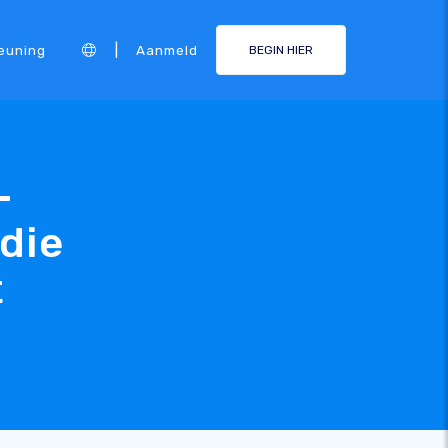
|
euning
Aanmeld
BEGIN HIER
-
die
t