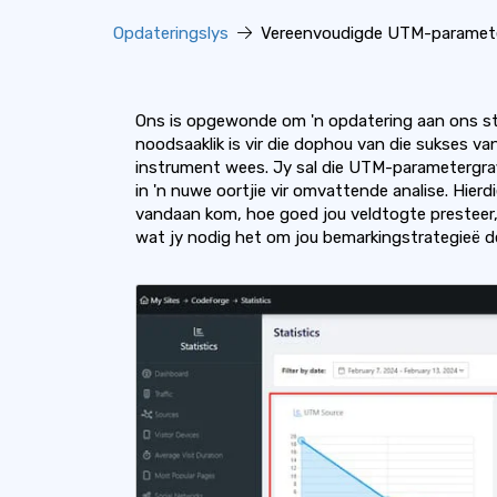
Opdateringslys
Vereenvoudigde UTM-parametero
Ons is opgewonde om 'n opdatering aan ons st
noodsaaklik is vir die dophou van die sukses va
instrument wees. Jy sal die UTM-parametergrafie
in 'n nuwe oortjie vir omvattende analise. Hier
vandaan kom, hoe goed jou veldtogte presteer,
wat jy nodig het om jou bemarkingstrategieë de