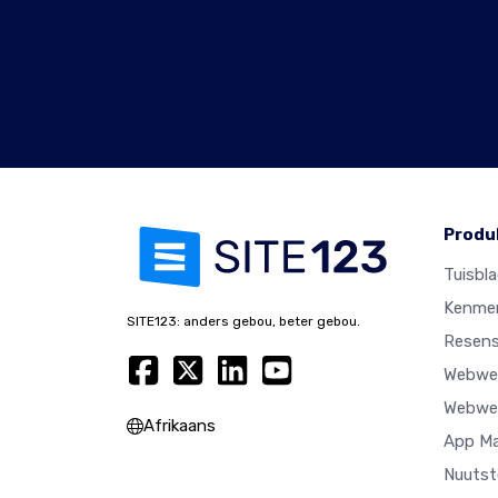
Produ
Tuisbl
Kenme
SITE123: anders gebou, beter gebou.
Resens
Webwer
Webwer
Afrikaans
App M
Nuutst