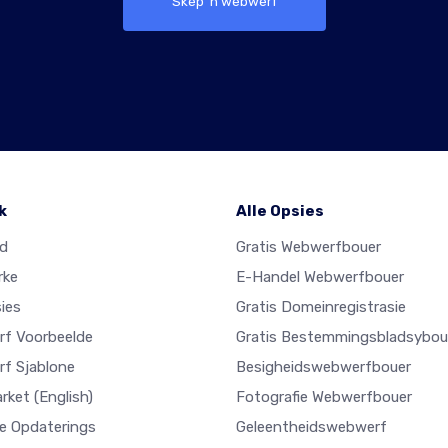
Skep 'n webwerf
k
Alle Opsies
ad
Gratis Webwerfbouer
rke
E-Handel Webwerfbouer
ies
Gratis Domeinregistrasie
f Voorbeelde
Gratis Bestemmingsbladsybou
f Sjablone
Besigheidswebwerfbouer
arket
(English)
Fotografie Webwerfbouer
e Opdaterings
Geleentheidswebwerf