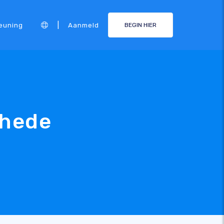
|
euning
Aanmeld
BEGIN HIER
thede