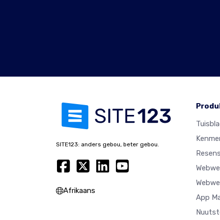
Produ
Tuisbl
Kenme
SITE123: anders gebou, beter gebou.
Resens
Webwer
Webwer
Afrikaans
App M
Nuutst