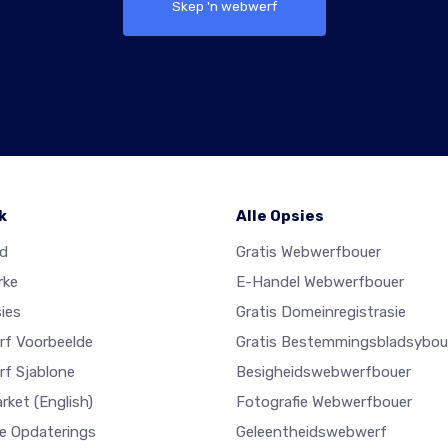
Skep 'n webwerf
k
Alle Opsies
ad
Gratis Webwerfbouer
rke
E-Handel Webwerfbouer
ies
Gratis Domeinregistrasie
f Voorbeelde
Gratis Bestemmingsbladsybou
f Sjablone
Besigheidswebwerfbouer
arket
(English)
Fotografie Webwerfbouer
e Opdaterings
Geleentheidswebwerf