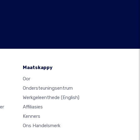
Maatskappy
Oor
Ondersteuningsentrum
Werkgeleenthede
(English)
er
Affiliasies
Kenners
Ons Handelsmerk