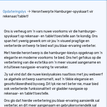
Opdateringslys
Herontwerpte Hamburger-spyskaart vir
rekenaar/tablet!
Ons is verheug om 'n vars nuwe voorkoms vir die hamburger-
spyskaart op rekenaar- en tablettoestelle aan te kondig. Ons
span het ywerig gewerk om vir jou 'n visueel pragtige en
verbeterde ontwerp te bied wat jou blaai-ervaring verbeter.
Met hierdie herontwerp is die hamburger-kieslys opgeknap om 'n
elegante en moderne voorkoms te bied. Ons het gefokus op die
verbetering van die estetika om 'n meer visueel aangename en
intuïtiewe navigasie-ervaring te verseker.
Jy sal vind dat die nuwe kieslysaksies naatloos met jou webwerf
se algehele ontwerp saamsmelt, wat 'n tikkie elegansie en
gesofistikeerdheid byvoeg. Dit lyk nie net beter nie, maar bied
ook verbeterde funksionaliteit vir gladder navigasie op
rekenaar- en tablettoestelle.
Ons glo dat hierdie verbetering jou blaai-ervaring aansienlik sal
verbeter, en dit meer aangenaam en gebruikersvriendelik sal