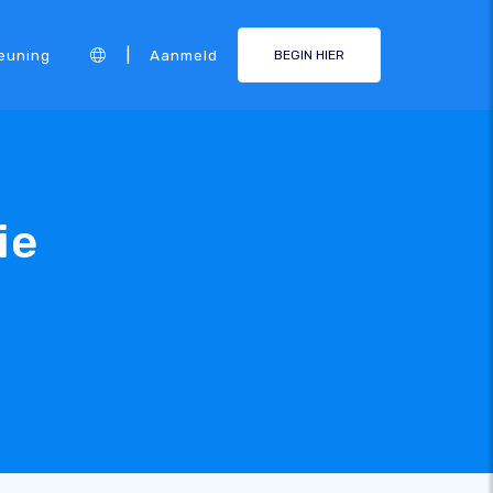
|
euning
Aanmeld
BEGIN HIER
ie