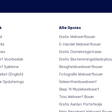
k
Alle Opsies
ad
Gratis Webwerfbouer
rke
E-Handel Webwerfbouer
ies
Gratis Domeinregistrasie
f Voorbeelde
Gratis Bestemmingsbladsybou
f Sjablone
Besigheidswebwerfbouer
arket
(English)
Fotografie Webwerfbouer
e Opdaterings
Geleentheidswebwerf
Skep 'n Musiekwebwerf
Trou Webwerf Bouer
Gratis Aanlyn Portefeulje
Klein Besigheid Webwerf Bouer