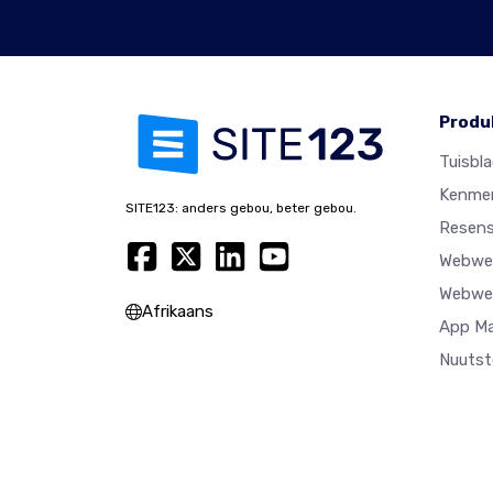
Produ
Tuisbl
Kenme
SITE123: anders gebou, beter gebou.
Resens
Webwer
Webwer
Afrikaans
App M
Nuutst