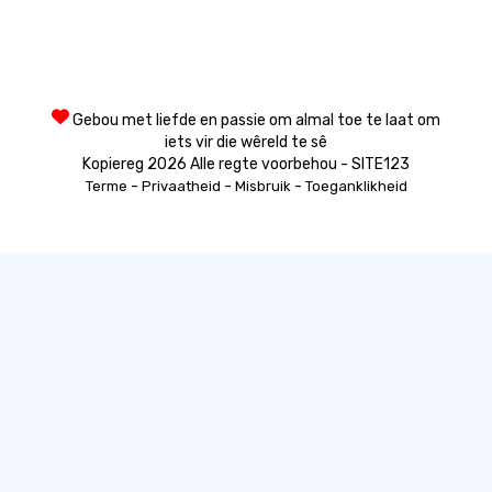
Gebou met liefde en passie om almal toe te laat om
iets vir die wêreld te sê
Kopiereg 2026 Alle regte voorbehou - SITE123
-
-
-
Terme
Privaatheid
Misbruik
Toeganklikheid