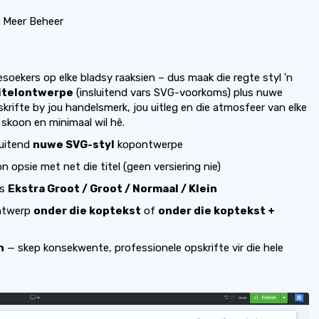
 Meer Beheer
esoekers op elke bladsy raaksien – dus maak die regte styl 'n
itelontwerpe
(insluitend vars SVG-voorkoms) plus nuwe
rifte by jou handelsmerk, jou uitleg en die atmosfeer van elke
 skoon en minimaal wil hê.
luitend
nuwe SVG-styl
kopontwerpe
n opsie met net die titel (geen versiering nie)
es
Ekstra Groot / Groot / Normaal / Klein
ntwerp
onder die koptekst
of
onder die koptekst +
n
— skep konsekwente, professionele opskrifte vir die hele