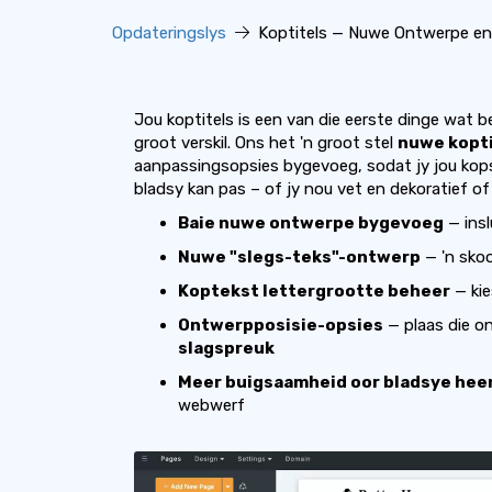
Opdateringslys
Koptitels — Nuwe Ontwerpe en
Jou koptitels is een van die eerste dinge wat b
groot verskil. Ons het 'n groot stel
nuwe kopt
aanpassingsopsies bygevoeg, sodat jy jou kopsk
bladsy kan pas – of jy nou vet en dekoratief of
Baie nuwe ontwerpe bygevoeg
— ins
Nuwe "slegs-teks"-ontwerp
— 'n skoo
Koptekst lettergrootte beheer
— ki
Ontwerpposisie-opsies
— plaas die o
slagspreuk
Meer buigsaamheid oor bladsye hee
webwerf