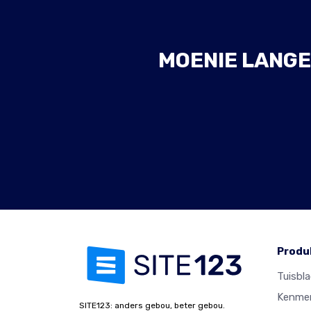
MOENIE LANGE
Produ
Tuisbl
Kenme
SITE123: anders gebou, beter gebou.