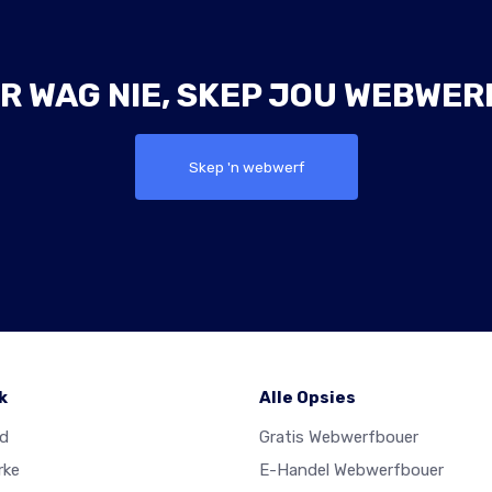
R WAG NIE, SKEP JOU WEBWER
Skep 'n webwerf
k
Alle Opsies
ad
Gratis Webwerfbouer
rke
E-Handel Webwerfbouer