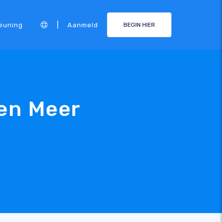
|
euning
Aanmeld
BEGIN HIER
en Meer