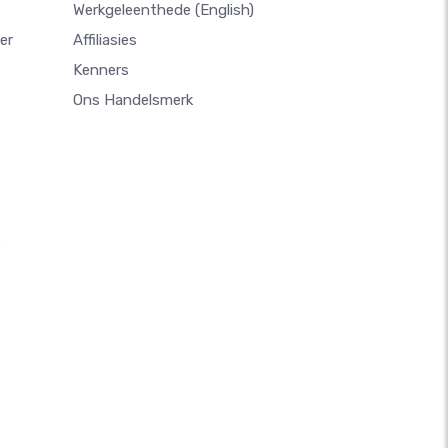
Werkgeleenthede
(English)
er
Affiliasies
Kenners
Ons Handelsmerk