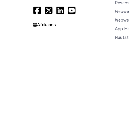
Resens
Webwer
Webwer
Afrikaans
App M
Nuutst