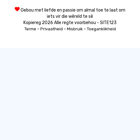
Gebou met liefde en passie om almal toe te laat om
iets vir die wêreld te sê
Kopiereg 2026 Alle regte voorbehou - SITE123
-
-
-
Terme
Privaatheid
Misbruik
Toeganklikheid