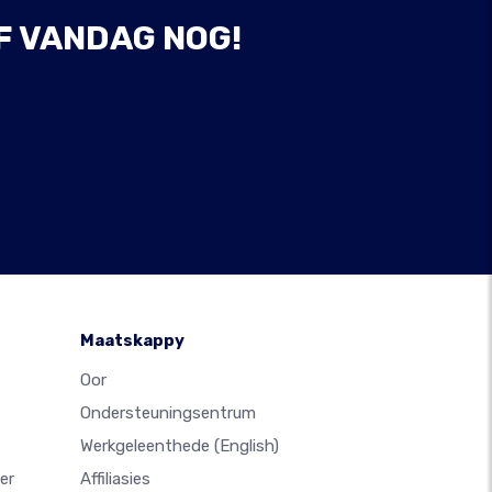
F VANDAG NOG!
Maatskappy
Oor
Ondersteuningsentrum
Werkgeleenthede
(English)
er
Affiliasies