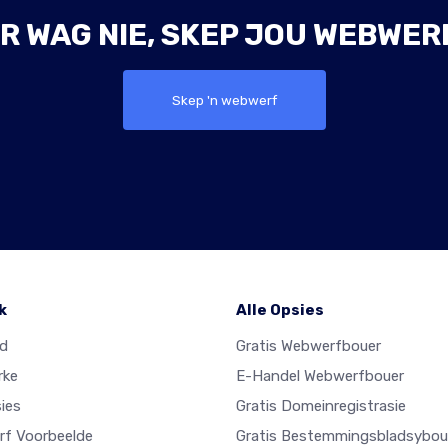
R WAG NIE, SKEP JOU WEBWER
Skep 'n webwerf
k
Alle Opsies
ad
Gratis Webwerfbouer
rke
E-Handel Webwerfbouer
ies
Gratis Domeinregistrasie
f Voorbeelde
Gratis Bestemmingsbladsybou