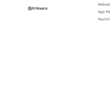
Webwer
Afrikaans
App M
Nuutst