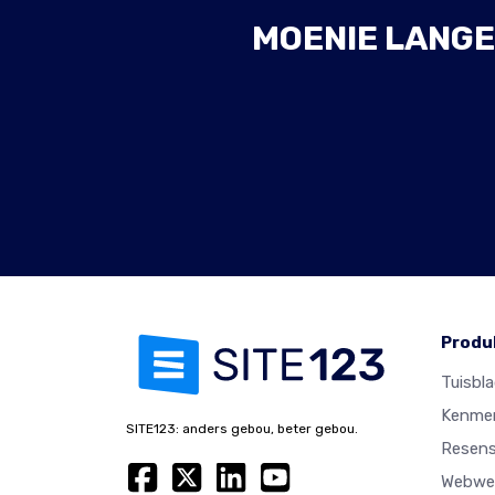
MOENIE LANGE
Produ
Tuisbl
Kenme
SITE123: anders gebou, beter gebou.
Resens
Webwer