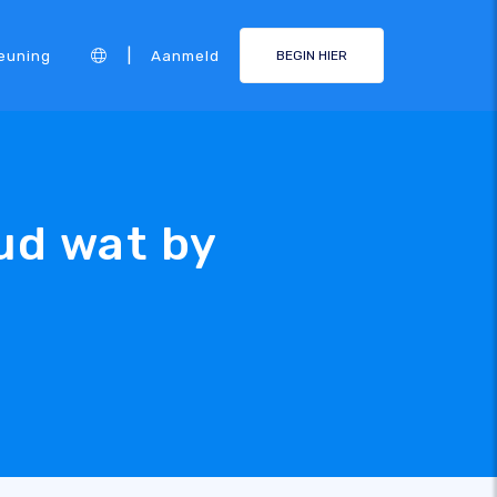
|
euning
Aanmeld
BEGIN HIER
ud wat by