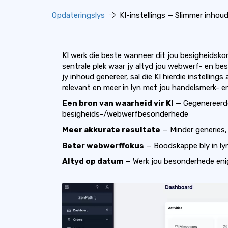
Opdateringslys
KI-instellings — Slimmer inhoud
KI werk die beste wanneer dit jou besigheidsk
sentrale plek waar jy altyd jou webwerf- en b
jy inhoud genereer, sal die KI hierdie instellin
relevant en meer in lyn met jou handelsmerk- e
Een bron van waarheid vir KI
— Gegenereerde
besigheids-/webwerfbesonderhede
Meer akkurate resultate
— Minder generies,
Beter webwerffokus
— Boodskappe bly in lyn
Altyd op datum
— Werk jou besonderhede enig