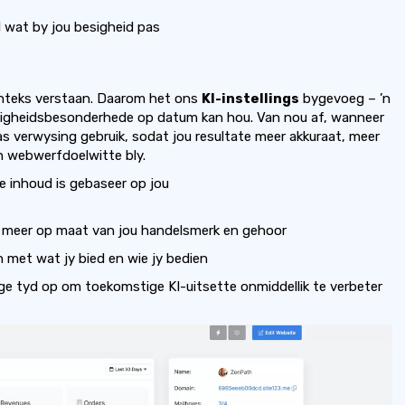
 wat by jou besigheid pas
onteks verstaan. Daarom het ons
KI-instellings
bygevoeg – ’n
esigheidsbesonderhede op datum kan hou. Van nou af, wanneer
gs as verwysing gebruik, sodat jou resultate meer akkuraat, meer
n webwerfdoelwitte bly.
 inhoud is gebaseer op jou
 meer op maat van jou handelsmerk en gehoor
 met wat jy bied en wie jy bedien
e tyd op om toekomstige KI-uitsette onmiddellik te verbeter