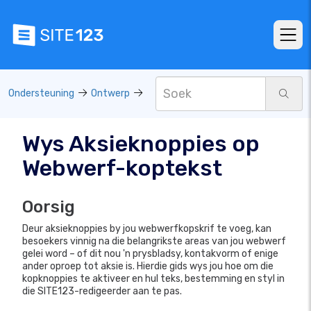
Ondersteuning
Ontwerp
Wys Aksieknoppies op
Webwerf-koptekst
Oorsig
Deur aksieknoppies by jou webwerfkopskrif te voeg, kan
besoekers vinnig na die belangrikste areas van jou webwerf
gelei word – of dit nou 'n prysbladsy, kontakvorm of enige
ander oproep tot aksie is. Hierdie gids wys jou hoe om die
kopknoppies te aktiveer en hul teks, bestemming en styl in
die SITE123-redigeerder aan te pas.