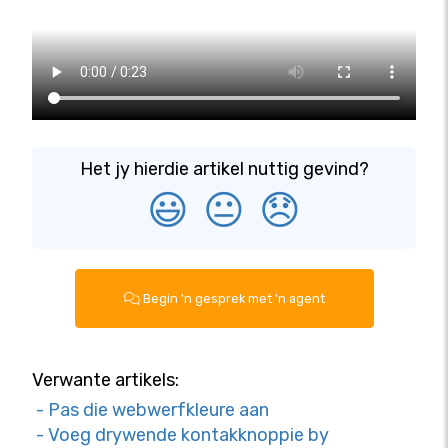
Het jy hierdie artikel nuttig gevind?
😃
😐
😞
Begin 'n gesprek met 'n agent
Verwante artikels:
- Pas die webwerfkleure aan
- Voeg drywende kontakknoppie by