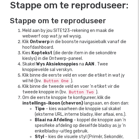
Stappe om te reproduseer:
Stappe om te reproduseer
Meld aan by jou SITE123-rekening en maak die
webwerf oop wat jy wil wysig.
Klik
Ontwerp
in die boonste navigasiebalk vanaf die
hoofdashboard.
Kies
Koptekst
(die derde item in die sekondêre
kieslys) in die Ontwerp-paneel.
Skakel
Wys Aksieknoppies
na
AAN
. Twee
knoppievelde sal verskyn.
Klik binne die eerste veld en voer die etiket in wat jy
wil hê (bv.
).
Button One
Klik binne die tweede veld en voer 'n etiket vir die
tweede knoppie in (bv.
).
Button Two
Om die eerste knoppie te konfigureer, klik die
instellings-ikoon (chevron)
langsaan, en doen dan:
Tipe
– kies waarheen die knoppie sal skakel
(eksterne URL, interne bladsy, lêer aflaai, ens.).
Blaai na Afdeling
– koppel die knoppie aan 'n
spesifieke afdeling op dieselfde bladsy as jy 'n
enkelbladsy-uitleg gebruik.
Styl
– kies die visuele styl (Primêr, Sekondêr,