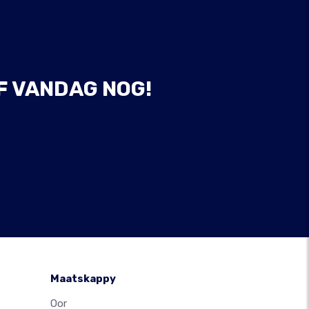
F VANDAG NOG!
Maatskappy
Oor