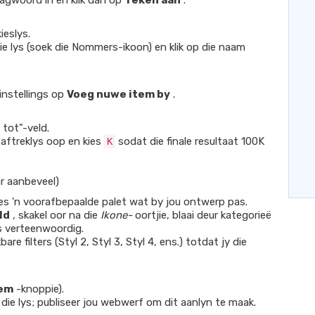
agwoord in en klik dan op
Teken aan
.
ieslys.
e lys (soek die Nommers-ikoon) en klik op die naam
instellings op
Voeg nuwe item by
.
 tot"-veld.
aftreklys oop en kies
sodat die finale resultaat 100K
K
ar aanbeveel)
 kies 'n voorafbepaalde palet wat by jou ontwerp pas.
ld
, skakel oor na die
Ikone-
oortjie, blaai deur kategorieë
rs verteenwoordig.
kbare filters (Styl 2, Styl 3, Styl 4, ens.) totdat jy die
tem
-knoppie).
 die lys; publiseer jou webwerf om dit aanlyn te maak.