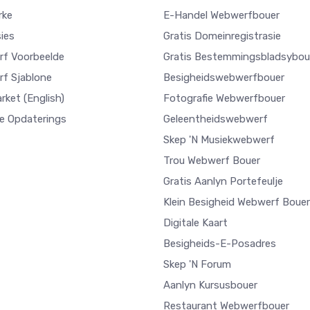
rke
E-Handel Webwerfbouer
ies
Gratis Domeinregistrasie
f Voorbeelde
Gratis Bestemmingsbladsybou
f Sjablone
Besigheidswebwerfbouer
arket
(English)
Fotografie Webwerfbouer
e Opdaterings
Geleentheidswebwerf
Skep 'n Musiekwebwerf
Trou Webwerf Bouer
Gratis Aanlyn Portefeulje
Klein Besigheid Webwerf Bouer
Digitale Kaart
Besigheids-E-Posadres
Skep 'n Forum
Aanlyn Kursusbouer
Restaurant Webwerfbouer