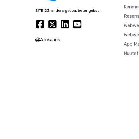
Kenme
SITE123: anders gebou, beter gebou.
Resens
Webwer
Webwer
Afrikaans
App M
Nuutst