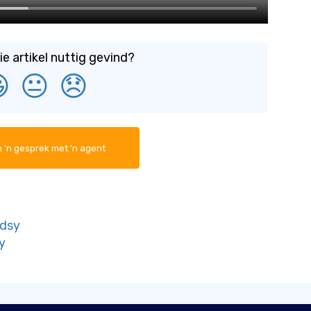
ie artikel nuttig gevind?

😐
😞
 'n gesprek met 'n agent
adsy
y