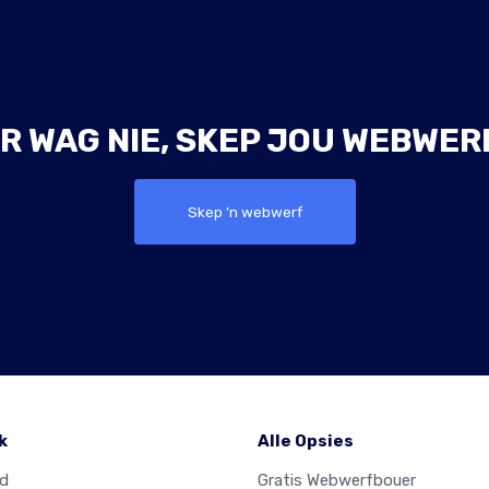
R WAG NIE, SKEP JOU WEBWER
Skep 'n webwerf
k
Alle Opsies
ad
Gratis Webwerfbouer