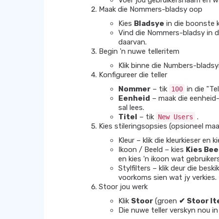
Voer jou gebruikersnaam en w
Maak die Nommers-bladsy oop
Kies
Bladsye
in die boonste k
Vind die Nommers-bladsy in di
daarvan.
Begin 'n nuwe telleritem
Klik binne die Numbers-bladsy
Konfigureer die teller
Nommer
– tik
in die "Tel
100
Eenheid
– maak die eenheid-
sal lees.
Titel
– tik
.
New Users
Kies stileringsopsies (opsioneel ma
Kleur – klik die kleurkieser en
Ikoon / Beeld – kies
Kies Bee
en kies 'n ikoon wat gebruike
Stylfilters – klik deur die beski
voorkoms sien wat jy verkies.
Stoor jou werk
Klik
Stoor
(groen
✔ Stoor I
Die nuwe teller verskyn nou in