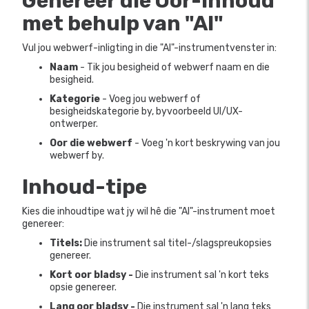
Genereer die Oor-inhoud
met behulp van
"AI"
Vul jou webwerf-inligting in die "AI"-instrumentvenster in:
Naam
- Tik jou besigheid of webwerf naam en die
besigheid.
Kategorie
- Voeg jou webwerf of
besigheidskategorie by, byvoorbeeld UI/UX-
ontwerper.
Oor die webwerf
- Voeg 'n kort beskrywing van jou
webwerf by.
Inhoud-tipe
Kies die inhoudtipe wat jy wil hê die "AI"-instrument moet
genereer:
Titels:
Die instrument sal titel-/slagspreukopsies
genereer.
Kort oor bladsy -
Die instrument sal 'n kort teks
opsie genereer.
Lang oor bladsy -
Die instrument sal 'n lang teks