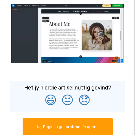
Het jy hierdie artikel nuttig gevind?
😃
😐
😞
Begin 'n gesprek met 'n agent